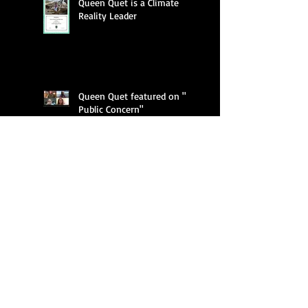
Queen Quet is a Climate
Reality Leader
Queen Quet featured on "A
Public Concern"
Queen Quet Screens New
Documentary,
"Gullah/Geechee Mind fa
Freedum"
Queen Quet of the
Gullah/Geechee Fighting to
Keep Alive a Cultural and an
Ecological Family