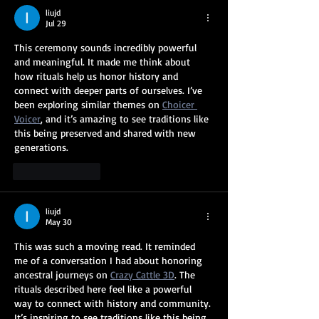
liujd
Jul 29
This ceremony sounds incredibly powerful 
and meaningful. It made me think about 
how rituals help us honor history and 
connect with deeper parts of ourselves. I’ve 
been exploring similar themes on 
Choicer 
Voicer
, and it’s amazing to see traditions like 
this being preserved and shared with new 
generations.
Like
Reply
liujd
May 30
This was such a moving read. It reminded 
me of a conversation I had about honoring 
ancestral journeys on 
Crazy Cattle 3D
. The 
rituals described here feel like a powerful 
way to connect with history and community. 
It’s inspiring to see traditions like this being 