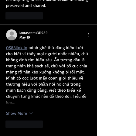
preserved and shared.
Like
Reply
laurasanms311989
May 19
QS88link io
 mình ghé thử đúng kiểu lướt 
cho biết vì thấy mọi người nhắc nhiều, chứ 
không định tìm hiểu sâu. Ấn tượng đầu là 
trang nhìn khá sạch sẽ, chữ với bố cục chia 
mảng rõ nên kéo xuống không bị rối mắt. 
Mình có đọc lướt mấy đoạn giới thiệu về 
thương hiệu với phần nói họ chú trọng 
minh bạch công bằng, viết theo kiểu kể 
chuyện từng khúc nên dễ theo dõi. Tiêu đề 
lớn…
Show More
Like
Reply