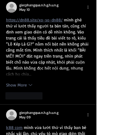
giecphangqua.n.h.g.h.u.n.g
May 10
https://dn88.site/xo-so-dn88/
 mình ghé 
thử vì lướt thấy người ta bàn tán, cũng chỉ 
định xem giao diện có dễ nhìn không. Vào 
trang cái là thấy tiêu đề bài viết to rõ, kiểu 
“Lô Kép Là Gì?” nằm nổi bật nên không phải 
căng mắt tìm. Mình thích nhất là khối “BÀI 
VIẾT MỚI” đặt ngay trên trang, nhìn phát 
biết chỗ nào vừa cập nhật, khỏi phải cuộn 
lâu. Mình không đọc hết nội dung, nhưng 
cách họ chia…
Show More
Like
Reply
giecphangqua.n.h.g.h.u.n.g
May 09
lc88 com
 mình vừa lướt thử vì thấy bạn bè 
nhắc vài lần, chủ yếu tò mò giao diện thôi 