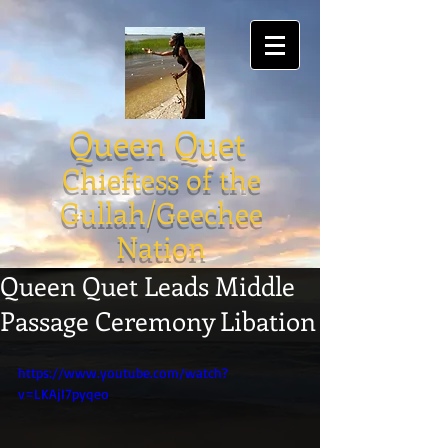
Queen Quet
Chieftess of the
Gullah/Geechee
Nation
Queen Quet Leads Middle
Passage Ceremony Libation
https://www.youtube.com/watch?
v=LKAjI7pyqeo